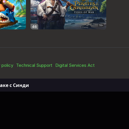
аке с Синди
рор: Во мраке с Синди
рор: Во мраке с Синди 